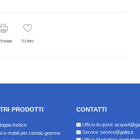
nt page
0
Likes
STRI PRODOTTI
CONTATTI
Ufficio Acquisti:
acquisti@gal
doppia forbice
Service:
service@galta.it
ssi e mobili per cambio gomme
Ufficio Marketing:
marketing