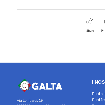
Share
Pri
I NO
Ponti a 
Ponti fi
Via Lombardi, 19