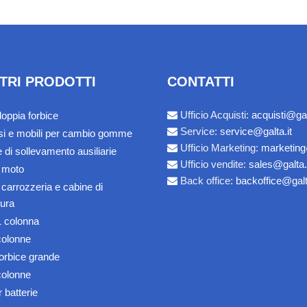
STRI PRODOTTI
CONTATTI
Ufficio Acquisti:
acquisti@gal
doppia forbice
Service:
service@galta.it
ssi e mobili per cambio gomme
Ufficio Marketing:
marketing
 di sollevamento ausiliarie
Ufficio vendite:
sales@galta.
a moto
Back office:
backoffice@galt
 carrozzeria e cabine di
tura
1 colonna
colonne
forbice grande
colonne
 batterie