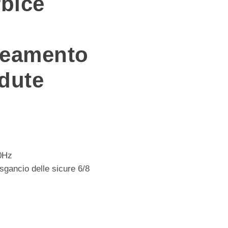
rbice
neamento
adute
0Hz
sgancio delle sicure 6/8