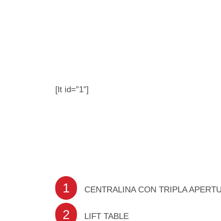
[lt id=”1″]
1
CENTRALINA CON TRIPLA APERT
2
LIFT TABLE