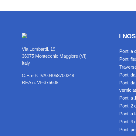
I NO
Via Lombardi, 19
Ponti a 
36075 Montecchio Maggiore (VI)
Ponti fi
Italy
Traverse
Ponti d
C.F. e P. IVA 04058700248
REA n. VI–375608
Ponti da
vernicia
Ponti a 
Ponti 2 
Ponti a 
Ponti 4 
Ponti per